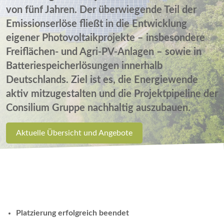
von fünf Jahren. Der überwiegende Teil der
Emissionserlöse fließt in die Entwicklung
eigener Photovoltaikprojekte – insbesondere
Freiflächen- und Agri-PV-Anlagen – sowie in
Batteriespeicherlösungen innerhalb
Deutschlands. Ziel ist es, die Energiewende
aktiv mitzugestalten und die Projektpipeline der
Consilium Gruppe nachhaltig auszubauen.
Aktuelle Übersicht und Angebote
Platzierung erfolgreich beendet