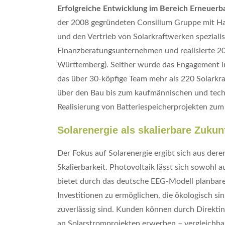
Erfolgreiche Entwicklung im Bereich Erneuerb
der 2008 gegründeten Consilium Gruppe mit Haup
und den Vertrieb von Solarkraftwerken speziali
Finanzberatungsunternehmen und realisierte 20
Württemberg). Seither wurde das Engagement im
das über 30-köpfige Team mehr als 220 Solarkr
über den Bau bis zum kaufmännischen und tech
Realisierung von Batteriespeicherprojekten zum
Solarenergie als skalierbare Zukun
Der Fokus auf Solarenergie ergibt sich aus dere
Skalierbarkeit. Photovoltaik lässt sich sowohl 
bietet durch das deutsche EEG-Modell planbare 
Investitionen zu ermöglichen, die ökologisch sin
zuverlässig sind. Kunden können durch Direkti
an Solarstromprojekten erwerben – vergleichb