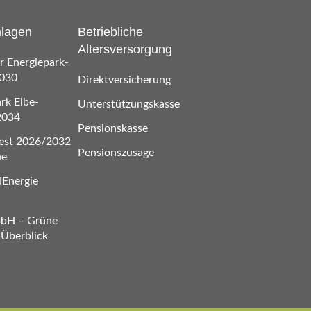
nlagen
Betriebliche
Altersversorgung
 Energiepark-
2030
Direktversicherung
rk Elbe-
Unterstützungskasse
2034
Pensionskasse
est 2026/2032
Pensionszusage
he
Energie
mbH – Grüne
 Überblick