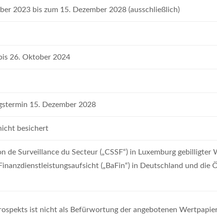
ber 2023 bis zum 15. Dezember 2028 (ausschließlich)
bis 26. Oktober 2024
gstermin 15. Dezember 2028
nicht besichert
 de Surveillance du Secteur („CSSF“) in Luxemburg gebilligter 
Finanzdienstleistungsaufsicht („BaFin“) in Deutschland und die
Prospekts ist nicht als Befür­wor­tung der ange­bo­tenen Wert­pa­pi