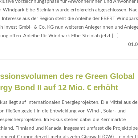
klusive Vorzeichnungsphase für Anwohnerinnen und Anwohner 
 Windpark Elbe-Steinlah wurde erfolgreich abgeschlossen. Na
 Interesse aus der Region steht die Anleihe der EBERT Windpark
ah Invest GmbH & Co. KG nun weiteren Anlegerinnen und Anlege
ung offen. Anleihe für Windpark Elbe-Steinlah jetzt [...]
01.0
ssionsvolumen des re Green Global
rgy Bond II auf 12 Mio. € erhöht
kus liegt auf internationalen Energieprojekten. Die Mittel aus de
on fließen gezielt in die Entwicklung von Wind-, Solar- und
iespeicherprojekten. Im Fokus stehen dabei die Kernmärkte
hland, Finnland und Kanada. Insgesamt umfasst die Projektpipe
concept Gruppe derzeit mehr als zehn Gigawatt (GW) – ein deutl