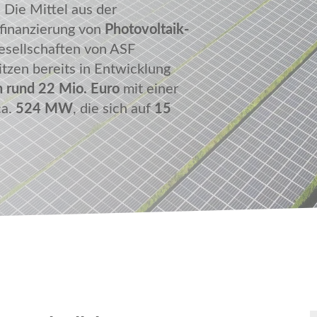
.
Die Mittel aus der
finanzierung von
Photovoltaik-
esellschaften von ASF
itzen bereits in Entwicklung
n rund 22 Mio. Euro
mit einer
ca.
524 MW
, die sich auf
15