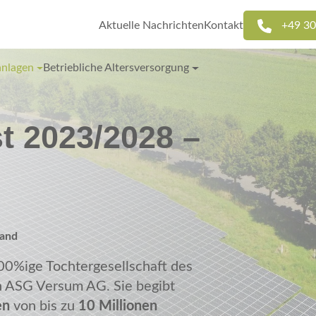
Aktuelle Nachrichten
Kontakt
+49 30
anlagen
Betriebliche Altersversorgung
t 2023/2028 –
land
00%ige Tochtergesellschaft des
en ASG Versum AG. Sie begibt
en
von bis zu
10 Millionen