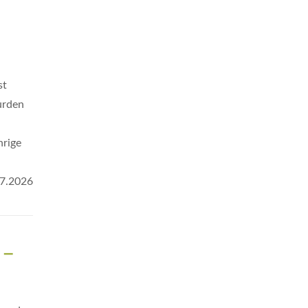
st
urden
hrige
7.2026
 –