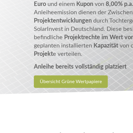
Euro
und einem
Kupon
von
8,00% p.a
Anleiheemission dienen der Zwischen
Projektentwicklungen
durch Tochterg
SolarInvest in Deutschland. Diese bes
befindliche
Projektrechte im Wert vo
geplanten installierten
Kapazität
von 
Projekt
e verteilen.
Anleihe bereits vollständig platziert
Übersicht Grüne Wertpapiere