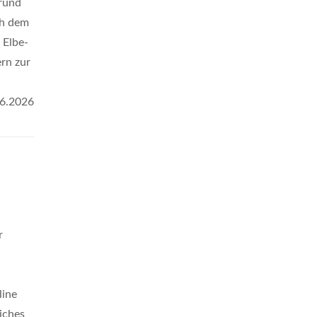
rund
ch dem
 Elbe-
rn zur
6.2026
r
line
iches