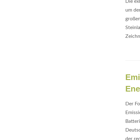
Die ex
um den
großen
Steinl
Zeichn
Emi
Ene
Der Fo
Emissi
Batter
Deutsc
der re